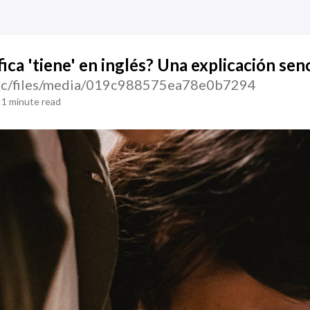
ica 'tiene' en inglés? Una explicación senc
atic/files/media/019c988575ea78e0b7294
1 minute read