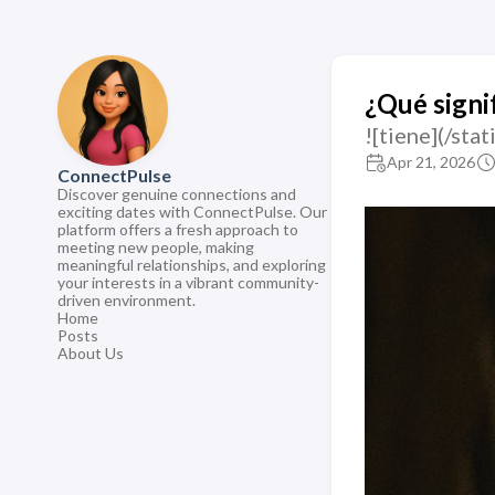
¿Qué signif
![tiene](/st
Apr 21, 2026
ConnectPulse
Discover genuine connections and
exciting dates with ConnectPulse. Our
platform offers a fresh approach to
meeting new people, making
meaningful relationships, and exploring
your interests in a vibrant community-
driven environment.
Home
Posts
About Us