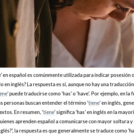
ne’ en español es comúnmente utilizada para indicar posesión
do en inglés? La respuesta es sí, aunque no hay una traducció
iene
’ puede traducirse como ‘has’ o ‘have’. Por ejemplo, en la f
as personas buscan entender el término ‘
tiene
’ en inglés, ge
extos. En resumen, ‘
tiene
’ significa ‘has’ en inglés en la may
uienes aprenden español a comunicarse con mayor soltura y pr
nglés?’, la respuesta es que generalmente se traduce como ‘ha