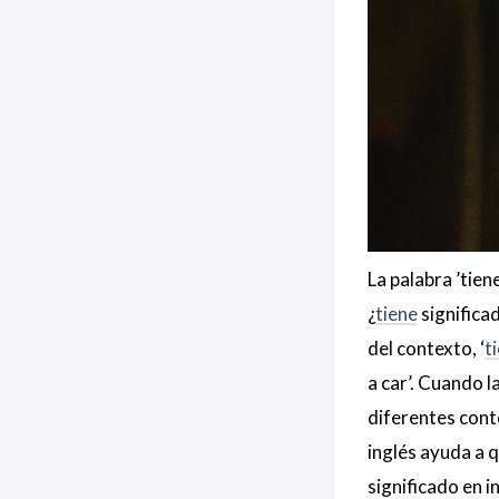
La palabra ’tie
¿
tiene
significa
del contexto, ‘
t
a car’. Cuando l
diferentes cont
inglés ayuda a q
significado en i