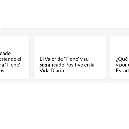
T
icado
briendo el
El Valor de 'Tiene' y su
¿Qué 
ra 'Tiene'
Significado Positivo en la
y por
os
Vida Diaria
Estad